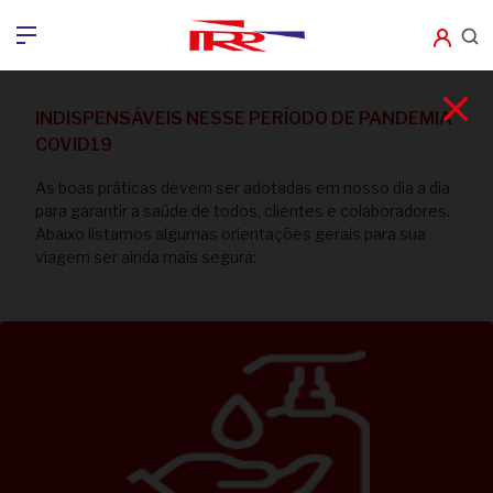
INDISPENSÁVEIS NESSE PERÍODO DE PANDEMIA
COVID19
As boas práticas devem ser adotadas em nosso dia a dia
para garantir a saúde de todos, clientes e colaboradores.
Abaixo listamos algumas orientações gerais para sua
viagem ser ainda mais segura: