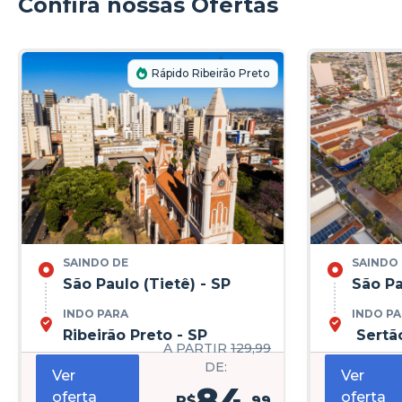
Confira nossas Ofertas
Rápido Ribeirão Preto
SAINDO DE
SAINDO
São Paulo (Tietê) - SP
São Pa
INDO PARA
INDO P
Ribeirão Preto - SP
Sertão
A PARTIR
129,99
DE:
Ver
Ver
84
oferta
oferta
R$
,99